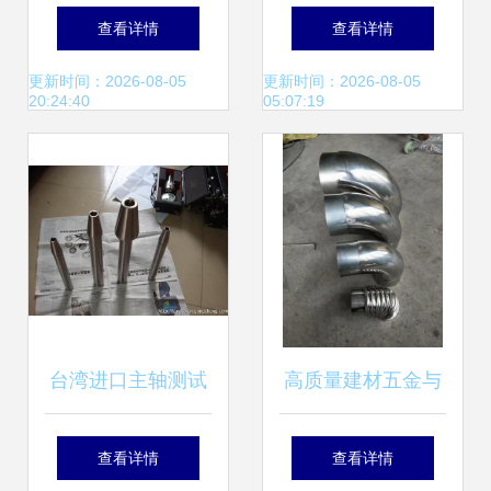
洞悉 如何高效构建
控加工产品 批发非
查看详情
查看详情
产品库并拓展渠道
标五金 非标五金产
更新时间：2026-08-05
更新时间：2026-08-05
20:24:40
05:07:19
品】价格,厂家,图
片,其他紧固件、连
接件,宁波高新区汇
旭科技-
台湾进口主轴测试
高质量建材五金与
棒BT/SK/hsk系列
不锈钢配件批发 全
查看详情
查看详情