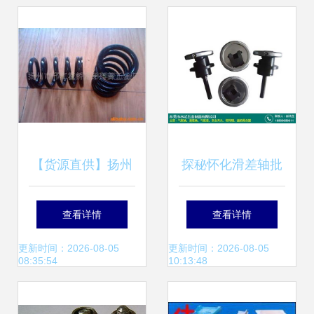
择——商务联盟产
品频道五金产品批
发推荐
【货源直供】扬州
探秘怀化滑差轴批
霍桥丽弟弹簧五金
发 水记五金工厂直
查看详情
查看详情
厂压缩弹簧产品精
销的优质五金产品
更新时间：2026-08-05
更新时间：2026-08-05
08:35:54
10:13:48
选目录